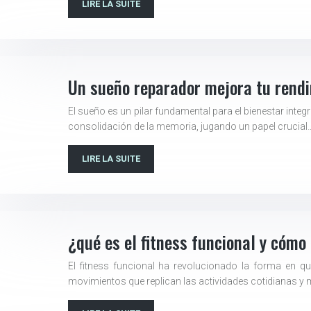
LIRE LA SUITE
Un sueño reparador mejora tu rendi
El sueño es un pilar fundamental para el bienestar inte
consolidación de la memoria, jugando un papel crucial
LIRE LA SUITE
¿qué es el fitness funcional y cóm
El fitness funcional ha revolucionado la forma en qu
movimientos que replican las actividades cotidianas y