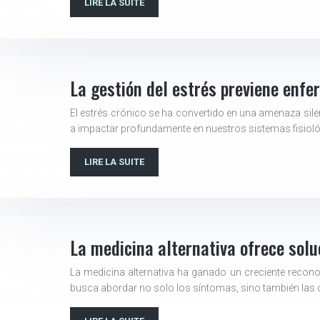
LIRE LA SUITE
La gestión del estrés previene enf
El estrés crónico se ha convertido en una amenaza sil
a impactar profundamente en nuestros sistemas fisio
LIRE LA SUITE
La medicina alternativa ofrece solu
La medicina alternativa ha ganado un creciente recon
busca abordar no solo los síntomas, sino también las